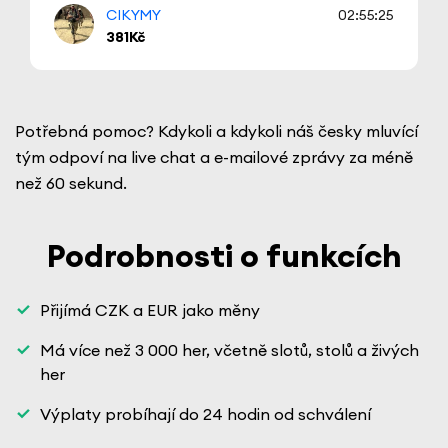
CIKYMY
02:55:25
381Kč
Potřebná pomoc? Kdykoli a kdykoli náš česky mluvící
tým odpoví na live chat a e-mailové zprávy za méně
než 60 sekund.
Podrobnosti o funkcích
Přijímá CZK a EUR jako měny
Má více než 3 000 her, včetně slotů, stolů a živých
her
Výplaty probíhají do 24 hodin od schválení