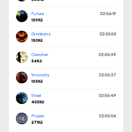
Future
02:56:19
159Kč
Granberry
02:55:58
150Kč
Clencher
02:55:49
54Kč
Smoochy
02:55:37
105Kč
Steel
02:55:49
400Kč
Proper
02:55:06
271Kč