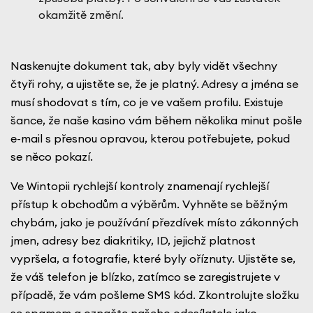
okamžitě změní.
Naskenujte dokument tak, aby byly vidět všechny
čtyři rohy, a ujistěte se, že je platný. Adresy a jména se
musí shodovat s tím, co je ve vašem profilu. Existuje
šance, že naše kasino vám během několika minut pošle
e-mail s přesnou opravou, kterou potřebujete, pokud
se něco pokazí.
Ve Wintopii rychlejší kontroly znamenají rychlejší
přístup k obchodům a výběrům. Vyhněte se běžným
chybám, jako je používání přezdívek místo zákonných
jmen, adresy bez diakritiky, ID, jejichž platnost
vypršela, a fotografie, které byly oříznuty. Ujistěte se,
že váš telefon je blízko, zatímco se zaregistrujete v
případě, že vám pošleme SMS kód. Zkontrolujte složku
se spamem a označte našeho odesílatele jako