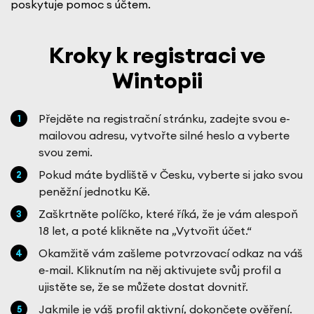
poskytuje pomoc s účtem.
Kroky k registraci ve
Wintopii
Přejděte na registrační stránku, zadejte svou e-
mailovou adresu, vytvořte silné heslo a vyberte
svou zemi.
Pokud máte bydliště v Česku, vyberte si jako svou
peněžní jednotku Kě.
Zaškrtněte políčko, které říká, že je vám alespoň
18 let, a poté klikněte na „Vytvořit účet.“
Okamžitě vám zašleme potvrzovací odkaz na váš
e-mail. Kliknutím na něj aktivujete svůj profil a
ujistěte se, že se můžete dostat dovnitř.
Jakmile je váš profil aktivní, dokončete ověření.