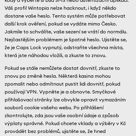
Váš profil Wintopia nelze hacknout, i když někdo
dostane vaše heslo. Tento systém může potřebovat
další krok ověření, pokud se vydáte mimo Česko.
Jakmile to schválíte, vaše sezení se vrátí do normálu.
Nejčastějším problémem je špatné heslo. Ujistěte se,
že je Caps Lock vypnutý, odstraňte všechna místa,
která jste náhodou vložili, a zkuste to znovu.
Pokud se stále nemůžete dostat dovnitř, zkuste to
znovu po změně hesla. Některá kasina mohou
zpomalit nebo odmítnout pustit lidi dovnitř, pokud
používají VPN. Vypněte je a obnovte. Smyčkové
přihlašovací stránky lze obvykle opravit vymazáním
souborů cookie vašeho webu. Po přihlášení
zkontrolujte, zda jsou vaše osobní údaje a způsob
výplaty správné. Pokud chcete vklady a výběry v Kč
provádět bez problémů, ujistěte se, že hned