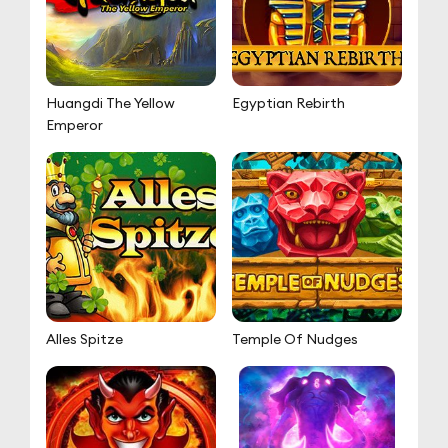
Poznámky k výkonu
Staňte se Vip At Wintopia
Co znamená Vip Status
Huangdi The Yellow
Egyptian Rebirth
Chraňte sebe a své platby ve Wintopii
Emperor
Jak vás udržujeme v bezpečí
Odpovědné hraní
Přístup, ověřování a ochrana nezletilých pro lidi 18
a více
Kontrolní seznam před hrou a tipy
Pět rychlých výher, díky kterým budou vaše sezení
Alles Spitze
Temple Of Nudges
plynulejší