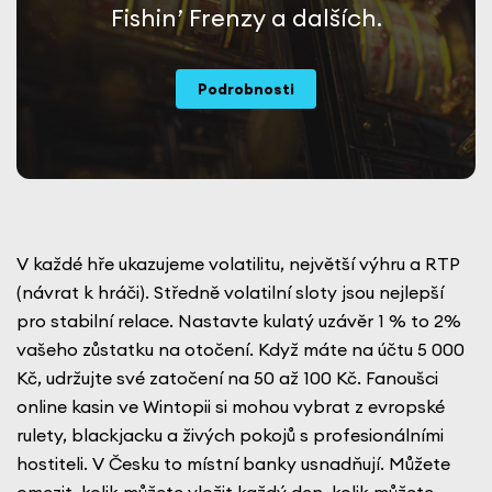
Fishin’ Frenzy a dalších.
Podrobnosti
V každé hře ukazujeme volatilitu, největší výhru a RTP
(návrat k hráči). Středně volatilní sloty jsou nejlepší
pro stabilní relace. Nastavte kulatý uzávěr 1 % to 2%
vašeho zůstatku na otočení. Když máte na účtu 5 000
Kč, udržujte své zatočení na 50 až 100 Kč. Fanoušci
online kasin ve Wintopii si mohou vybrat z evropské
rulety, blackjacku a živých pokojů s profesionálními
hostiteli. V Česku to místní banky usnadňují. Můžete
omezit, kolik můžete vložit každý den, kolik můžete