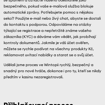
bezpečného, pokud vaše e-mailová služba blokuje
automatické zprávy. Potřebujete pomoc s nějakou
sekcí? Použijte e-mail nebo živý chat, abyste se dostali
do kontaktu s podporou. Odpovídáme na otázky
týkající se registrace a nepřetržitě známe vašeho
zákazníka (KYC) a dáváme vám vědět, jak probíhají
kontroly dokumentů. Jakmile je váš účet ověřen,
můžete se rychle podívat na všechny produkty Kč,
reklamovat uvítací nabídky a starat se o svůj účet.
Udělali jsme proces ve Wintopii rychlý, bezpečný a
snadný pro nové hráče, dokonce i pro ty, kteří se nikdy
předtím v kasinu nezaregistrovali.