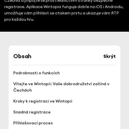
Czechia a připojte se prostřednictvím stránky bezpečné
registrace. Aplikace Wintopia funguje dobře na iOS i Androidu,
umožňuje vám přihlásit se otiskem prstu a ukazuje vám RTP
pro každou hru.
Obsah
Skrýt
Podrobnosti o funkcích
Vítejte ve Wintopii: Vaše dobrodružství začíná v
Čechách
Kroky k registraci ve Wintopii
Snadná registrace
Přihlašovací proces