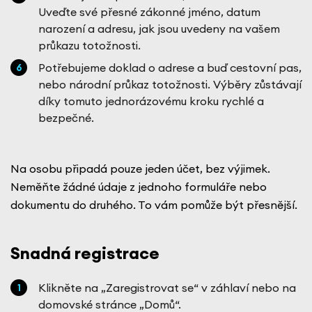
Uveďte své přesné zákonné jméno, datum
narození a adresu, jak jsou uvedeny na vašem
průkazu totožnosti.
Potřebujeme doklad o adrese a buď cestovní pas,
nebo národní průkaz totožnosti. Výběry zůstávají
díky tomuto jednorázovému kroku rychlé a
bezpečné.
Na osobu připadá pouze jeden účet, bez výjimek.
Neměňte žádné údaje z jednoho formuláře nebo
dokumentu do druhého. To vám pomůže být přesnější.
Snadná registrace
Klikněte na „Zaregistrovat se“ v záhlaví nebo na
domovské stránce „Domů“.