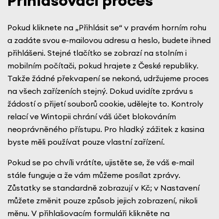
Přihlašovací proces
Pokud kliknete na „Přihlásit se“ v pravém horním rohu
a zadáte svou e-mailovou adresu a heslo, budete ihned
přihlášeni. Stejné tlačítko se zobrazí na stolním i
mobilním počítači, pokud hrajete z České republiky.
Takže žádné překvapení se nekoná, udržujeme proces
na všech zařízeních stejný. Dokud uvidíte zprávu s
žádostí o přijetí souborů cookie, udělejte to. Kontroly
relací ve Wintopii chrání váš účet blokováním
neoprávněného přístupu. Pro hladký zážitek z kasina
byste měli používat pouze vlastní zařízení.
Pokud se po chvíli vrátíte, ujistěte se, že váš e-mail
stále funguje a že vám můžeme posílat zprávy.
Zůstatky se standardně zobrazují v Kč; v Nastavení
můžete změnit pouze způsob jejich zobrazení, nikoli
měnu. V přihlašovacím formuláři klikněte na