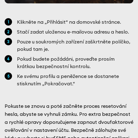
Klikněte na „Přihlásit“ na domovské stránce.
Stačí zadat uloženou e-mailovou adresu a heslo.
Pouze u soukromých zařízení zaškrtněte políčko,
pokud tam je.
Pokud budete požádáni, proveďte prosím
krátkou bezpečnostní kontrolu.
Ke svému profilu a peněžence se dostanete
stisknutím „Pokračovat.“
Pokuste se znovu a poté začněte proces resetování
hesla, abyste se vyhnuli zámku. Pro extra bezpečnost
a rychlé opravy doporučujeme zapnout dvoufaktorové
ověřování v nastavení účtu. Bezpečně zálohujte své
kódy a vyberte si buď SMS nebo autentizační aplikaci.